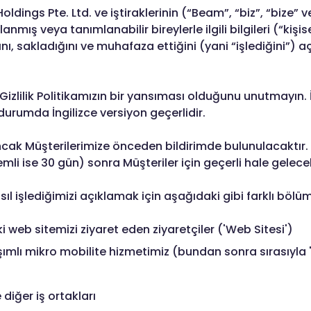
 Holdings Pte. Ltd. ve iştiraklerinin (“Beam”, “biz”, “bize” 
 veya tanımlanabilir bireylerle ilgili bilgileri (“kişisel 
ını, sakladığını ve muhafaza ettiğini (yani “işlediğini”) a
izlilik Politikamızın bir yansıması olduğunu unutmayın. İn
 durumda İngilizce versiyon geçerlidir.
ncak Müşterilerimize önceden bildirimde bulunulacaktır. 
i ise 30 gün) sonra Müşteriler için geçerli hale gelecek
asıl işlediğimizi açıklamak için aşağıdaki gibi farklı bölüm
 web sitemizi ziyaret eden ziyaretçiler ('Web Sitesi')
mlı mikro mobilite hizmetimiz (bundan sonra sırasıyla '
 diğer iş ortakları