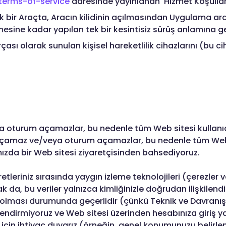
erms-of-service
adresinde yayınlanan 'Hizmet Koşulları
k bir Araçta, Aracın kilidinin açılmasından Uygulama arac
sine kadar yapılan tek bir kesintisiz sürüş anlamına gel
sı olarak sunulan kişisel hareketlilik cihazlarını (bu c
turum açamazlar, bu nedenle tüm Web sitesi kullanıcılar
açamaz ve/veya oturum açamazlar, bu nedenle tüm Web sit
ımızda bir Web sitesi ziyaretçisinden bahsediyoruz.
etleriniz sırasında yaygın izleme teknolojileri (çerezler ve
da, bu veriler yalnızca kimliğinizle doğrudan ilişkilendire
sel olması durumunda geçerlidir (çünkü Teknik ve Davranış
ilendirmiyoruz ve Web sitesi üzerinden hesabınıza giriş
 için ihtiyaç duyarız (örneğin, genel konumunuzu belirle