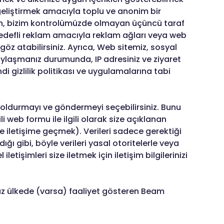
zi geliştirmek amacıyla toplu ve anonim bir
ilerin, bizim kontrolümüzde olmayan üçüncü taraf
edefli reklam amacıyla reklam ağları veya web
a göz atabilirsiniz. Ayrıca, Web sitemiz, sosyal
paylaşmanız durumunda, IP adresiniz ve ziyaret
di gizlilik politikası ve uygulamalarına tabi
doldurmayı ve göndermeyi seçebilirsiniz. Bunu
gili web formu ile ilgili olarak size açıklanan
le iletişime geçmek). Verileri sadece gerektiği
ı gibi, böyle verileri yasal otoritelerle veya
etişimleri size iletmek için iletişim bilgilerinizi
uz ülkede (varsa) faaliyet gösteren Beam