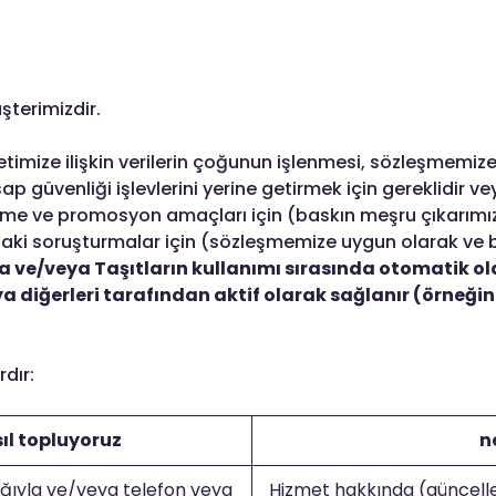
şterimizdir.
timize ilişkin verilerin çoğunun işlenmesi, sözleşmemize 
 güvenliği işlevlerini yerine getirmek için gereklidir ve
ştirme ve promosyon amaçları için (baskın meşru çıkarımı
nusundaki soruşturmalar için (sözleşmemize uygun olarak 
ma ve/veya Taşıtların kullanımı sırasında otomatik o
eya diğerleri tarafından aktif olarak sağlanır (örneğin
rdır:
ıl topluyoruz
n
ğıyla ve/veya telefon veya
Hizmet hakkında (güncelle