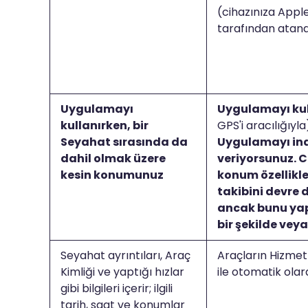
(cihazınıza Appl
tarafından atana
Uygulamayı
Uygulamayı kul
kullanırken, bir
GPS'i aracılığıyl
Seyahat sırasında da
Uygulamayı ind
dahil olmak üzere
veriyorsunuz. C
kesin konumunuz
konum özellikle
takibini devre d
ancak bunu ya
bir şekilde vey
Seyahat ayrıntıları, Araç
Araçların Hizmet
Kimliği ve yaptığı hızlar
ile otomatik olar
gibi bilgileri içerir; ilgili
tarih, saat ve konumlar