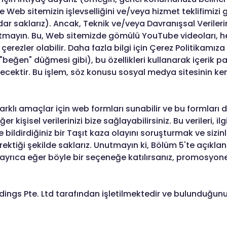
i ise Web sitemizin işlevselliğini ve/veya hizmet teklifimi
la kadar saklarız). Ancak, Teknik ve/veya Davranışsal Ver
utmayın. Bu, Web sitemizde gömülü YouTube videoları, h
 çerezler olabilir. Daha fazla bilgi için Çerez Politikamız
 "beğen" düğmesi gibi), bu özellikleri kullanarak içerik 
tilecektir. Bu işlem, söz konusu sosyal medya sitesinin ken
klı amaçlar için web formları sunabilir ve bu formları 
er kişisel verilerinizi bize sağlayabilirsiniz. Bu verileri, il
bildirdiğiniz bir Taşıt kaza olayını soruşturmak ve sizin
iği şekilde saklarız. Unutmayın ki, Bölüm 5'te açıklandığ
e ayrıca eğer böyle bir seçeneğe katılırsanız, promosyonel il
dings Pte. Ltd tarafından işletilmektedir ve bulunduğun