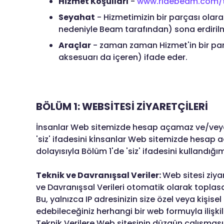
Hizmet Koşulları
-
www.ridebeam.com/t
Seyahat
- Hizmetimizin bir parçası olara
nedeniyle Beam tarafından) sona erdirilme
Araçlar
- zaman zaman Hizmet'in bir parça
aksesuarı da içeren) ifade eder.
BÖLÜM 1: WEBSİTESİ ZİYARETÇİLERİ
İnsanlar Web sitemizde hesap açamaz ve/veya o
'siz' ifadesini kİnsanlar Web sitemizde hesap 
dolayısıyla Bölüm 1'de 'siz' ifadesini kullandığ
Teknik ve Davranışsal Veriler:
Web sitesi ziyar
ve Davranışsal Verileri otomatik olarak toplasak 
Bu, yalnızca IP adresinizin size özel veya kişi
edebileceğiniz herhangi bir web formuyla ilişk
Teknik Verilere Web sitesinin düzgün çalışması