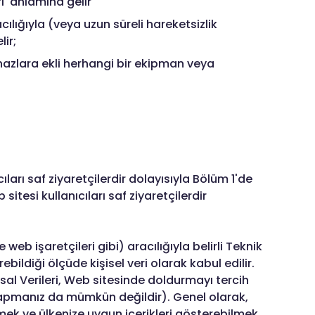
' anlamına gelir
ılığıyla (veya uzun süreli hareketsizlik
ir;
ihazlara ekli herhangi bir ekipman veya
ı saf ziyaretçilerdir dolayısıyla Bölüm 1'de
esi kullanıcıları saf ziyaretçilerdir
 web işaretçileri gibi) aracılığıyla belirli Teknik
bildiği ölçüde kişisel veri olarak kabul edilir.
sal Verileri, Web sitesinde doldurmayı tercih
 yapmanız da mümkün değildir). Genel olarak,
mek ve ülkenize uygun içerikleri gösterebilmek