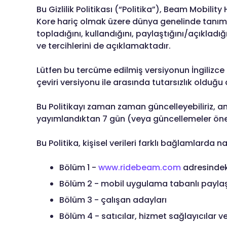
Bu Gizlilik Politikası (“Politika”), Beam Mobility
disabilities
Kore hariç olmak üzere dünya genelinde tanımlanmış
who
topladığını, kullandığını, paylaştığını/açıkladığ
are
ve tercihlerini de açıklamaktadır.
using
a
Lütfen bu tercüme edilmiş versiyonun İngilizce G
screen
çeviri versiyonu ile arasında tutarsızlık olduğu
reader;
Press
Bu Politikayı zaman zaman güncelleyebiliriz, a
Control-
yayımlandıktan 7 gün (veya güncellemeler öneml
F10
to
Bu Politika, kişisel verileri farklı bağlamlarda n
open
an
Bölüm 1 -
www.ridebeam.com
adresindeki
accessibility
menu.
Bölüm 2 - mobil uygulama tabanlı paylaşı
Bölüm 3 - çalışan adayları
Bölüm 4 - satıcılar, hizmet sağlayıcılar ve