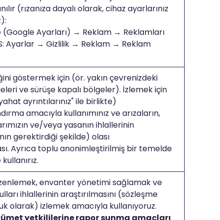
ılır (rızanıza dayalı olarak, cihaz ayarlarınız
):
e (Google Ayarları) → Reklam → Reklamları
S: Ayarlar → Gizlilik → Reklam → Reklam
ini göstermek için (ör. yakın çevrenizdeki
leri ve sürüşe kapalı bölgeler). İzlemek için
hat ayrıntılarınız" ile birlikte)
ndırma amacıyla kullanımınız ve arızaların,
rımızın ve/veya yasanın ihlallerinin
n gerektirdiği şekilde) olası
ı. Ayrıca toplu anonimleştirilmiş bir temelde
e kullanırız.
düzenlemek, envanter yönetimi sağlamak ve
lları ihlallerinin araştırılmasını (sözleşme
uk olarak) izlemek amacıyla kullanıyoruz.
kümet yetkililerine rapor sunma amaçları