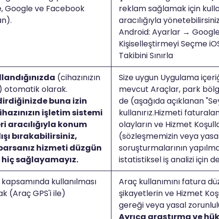
e, Google ve Facebook
reklam sağlamak için kullan
n).
aracılığıyla yönetebilirsiniz
Android: Ayarlar → Googl
Kişiselleştirmeyi Seçme iO
Takibini Sınırla
landığınızda
(cihazınızın
Size uygun Uygulama içeriğ
a) otomatik olarak.
mevcut Araçlar, park bölge
irdiğinizde buna izin
de (aşağıda açıklanan "Seya
ihazınızın işletim sistemi
kullanırız.Hizmeti faturala
ri aracılığıyla konum
olayların ve Hizmet Koşulla
ışı bırakabilirsiniz,
(sözleşmemizin veya yasanı
parsanız hizmeti düzgün
soruşturmalarının yapılmas
a hiç sağlayamayız.
istatistiksel iş analizi için d
 kapsamında kullanılması
Araç kullanımını fatura 
ak (Araç GPS'i ile)
şikayetlerin ve Hizmet Koşu
gereği veya yasal zorunlul
Ayrıca araştırma ve hü