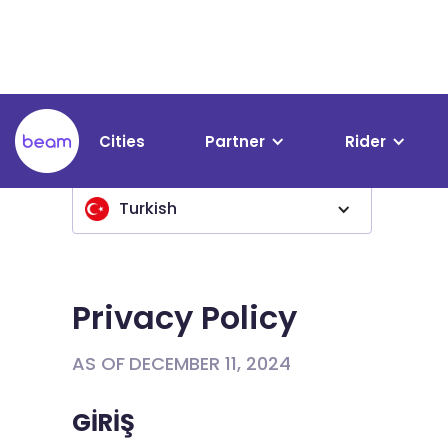
Please
note:
This
website
includes
an
Cities
Partner
Rider
accessibility
system.
Press
Turkish
Control-
F11
to
adjust
Privacy Policy
the
website
AS OF
DECEMBER 11, 2024
to
people
GİRİŞ
with
visual