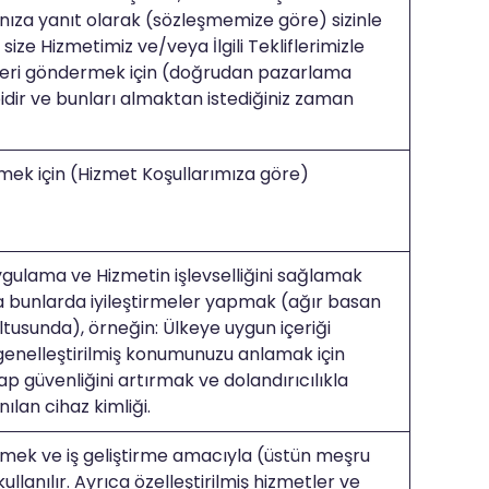
ınıza yanıt olarak (sözleşmemize göre) sizinle
 size Hizmetimiz ve/veya İlgili Tekliflerimizle
leri göndermek için (doğrudan pazarlama
bidir ve bunları almaktan istediğiniz zaman
rmek için (Hizmet Koşullarımıza göre)
ygulama ve Hizmetin işlevselliğini sağlamak
 bunlarda iyileştirmeler yapmak (ağır basan
usunda), örneğin: Ülkeye uygun içeriği
genelleştirilmiş konumunuzu anlamak için
sap güvenliğini artırmak ve dolandırıcılıkla
ılan cihaz kimliği.
irmek ve iş geliştirme amacıyla (üstün meşru
llanılır. Ayrıca özelleştirilmiş hizmetler ve