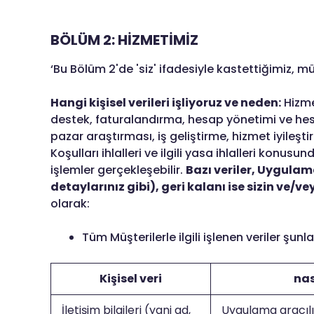
BÖLÜM 2: HİZMETİMİZ
‘Bu Bölüm 2'de 'siz' ifadesiyle kastettiğimiz, mü
Hangi kişisel verileri işliyoruz ve neden:
Hizme
destek, faturalandırma, hesap yönetimi ve hesap
pazar araştırması, iş geliştirme, hizmet iyile
Koşulları ihlalleri ve ilgili yasa ihlalleri ko
işlemler gerçekleşebilir.
Bazı veriler, Uygula
detaylarınız gibi), geri kalanı ise sizin ve/v
olarak:
Tüm Müşterilerle ilgili işlenen veriler şunla
Kişisel veri
nas
İletişim bilgileri (yani ad,
Uygulama aracılı