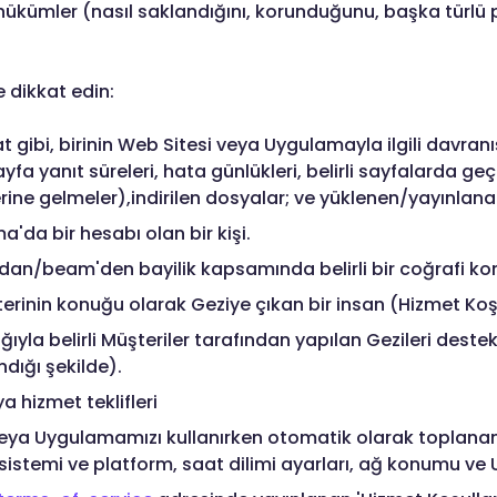
el hükümler (nasıl saklandığını, korunduğunu, başka türlü 
e dikkat edin:
at gibi, birinin Web Sitesi veya Uygulamayla ilgili davranış
a yanıt süreleri, hata günlükleri, belirli sayfalarda geçi
erine gelmeler),indirilen dosyalar; ve yüklenen/yayınlana
'da bir hesabı olan bir kişi.
dan/beam'den bayilik kapsamında belirli bir coğrafi k
erinin konuğu olarak Geziye çıkan bir insan (Hizmet Koş
ılığıyla belirli Müşteriler tarafından yapılan Gezileri dest
dığı şekilde).
ya hizmet teklifleri
eya Uygulamamızı kullanırken otomatik olarak toplanan ver
im sistemi ve platform, saat dilimi ayarları, ağ konumu ve 