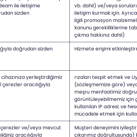
eam ile iletişime
vb. dahil) ve/veya sorular
rudan sizden
iletişim kurmak için. Ayrıca
ilgili promosyon malzeme
kanunu gerekliliklerine ta
çıkma hakkınız dahil)
ğıyla doğrudan sizden
Hizmete erişimi etkinleşti
cihazınıza yerleştirdiğimiz
rızaları tespit etmek ve U
l çerezler aracılığıyla
(sözleşmemize göre) veya
meşru menfaatimiz doğrult
görüntüleyebilmemiz için 
kullanılan IP adresi; ve he
mücadele etmek için kullan
 çerezler ve/veya mevcut
Müşteri deneyimini iyileşt
iğiniz aracılığıyla
çıkarımız doğrultusunda) ku