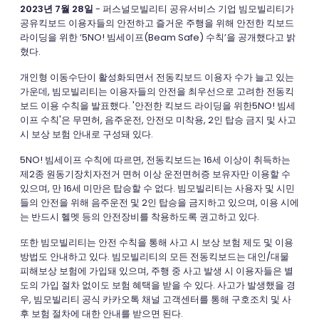
2023년 7월 28일
- 퍼스널모빌리티 공유서비스 기업 빔모빌리티가
공유킥보드 이용자들의 안전하고 즐거운 주행을 위해 안전한 킥보드
라이딩을 위한 ‘5NO! 빔세이프(Beam Safe) 수칙’을 공개했다고 밝
혔다.
개인형 이동수단이 활성화되면서 전동킥보드 이용자 수가 늘고 있는
가운데, 빔모빌리티는 이용자들의 안전을 최우선으로 고려한 전동킥
보드 이용 수칙을 발표했다. '안전한 킥보드 라이딩을 위한5NO! 빔세
이프 수칙'은 무면허, 음주운전, 안전모 미착용, 2인 탑승 금지 및 사고
시 보상 보험 안내로 구성돼 있다.
5NO! 빔세이프 수칙에 따르면, 전동킥보드는 16세 이상이 취득하는
제2종 원동기장치자전거 면허 이상 운전면허증 보유자만 이용할 수
있으며, 만 16세 미만은 탑승할 수 없다. 빔모빌리티는 사용자 및 시민
들의 안전을 위해 음주운전 및 2인 탑승을 금지하고 있으며, 이용 시에
는 반드시 헬멧 등의 안전장비를 착용하도록 권고하고 있다.
또한 빔모빌리티는 안전 수칙을 통해 사고 시 보상 보험 제도 및 이용
방법도 안내하고 있다. 빔모빌리티의 모든 전동킥보드는 대인/대물
피해보상 보험에 가입돼 있으며, 주행 중 사고 발생 시 이용자들은 별
도의 가입 절차 없이도 보험 혜택을 받을 수 있다. 사고가 발생했을 경
우, 빔모빌리티 공식 카카오톡 채널 고객센터를 통해 구호조치 및 사
후 보험 절차에 대한 안내를 받으면 된다.